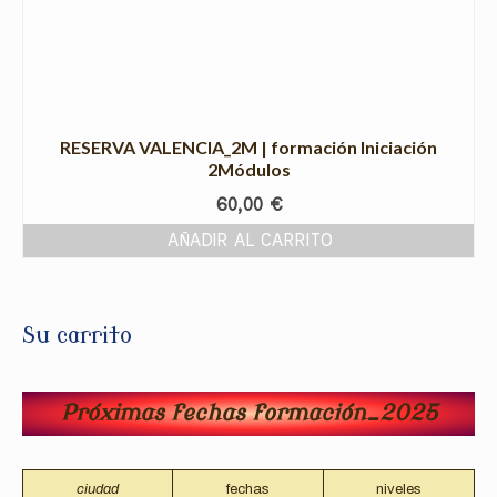
RESERVA VALENCIA_2M | formación Iniciación
2Módulos
60,00
€
AÑADIR AL CARRITO
Su carrito
Próximas fechas formación_2025
ciudad
fechas
niveles