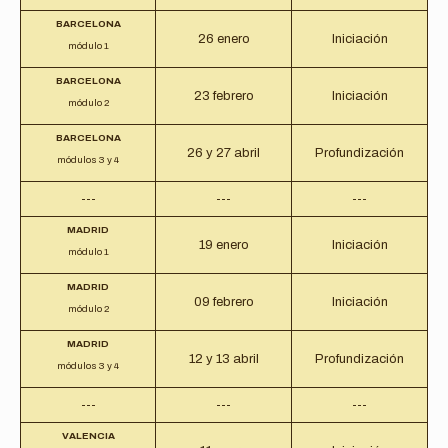
BARCELONA
26 enero
Iniciación
módulo 1
BARCELONA
23 febrero
Iniciación
módulo 2
BARCELONA
26 y 27 abril
Profundización
módulos 3 y 4
---
---
---
MADRID
19 enero
Iniciación
módulo 1
MADRID
09 febrero
Iniciación
módulo 2
MADRID
12 y 13 abril
Profundización
módulos 3 y 4
---
---
---
VALENCIA