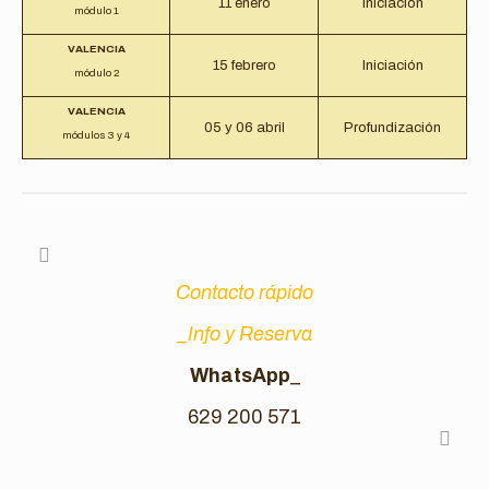
11 enero
Iniciación
módulo 1
VALENCIA
15 febrero
Iniciación
módulo 2
VALENCIA
05 y 06 abril
Profundización
módulos 3 y 4
Contacto rápido
_Info y Reserva
WhatsApp
_
629 200 571