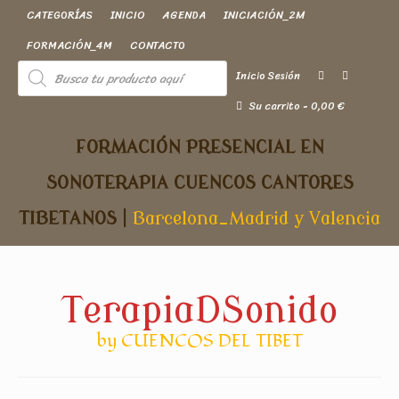
CATEGORÍAS
INICIO
AGENDA
INICIACIÓN_2M
FORMACIÓN_4M
CONTACTO
Inicio Sesión
Su carrito
-
0,00
€
FORMACIÓN PRESENCIAL EN
SONOTERAPIA
CUENCOS CANTORES
TIBETANOS
|
Barcelona_Madrid y Valencia
TerapiaDSonido
by CUENCOS DEL TIBET