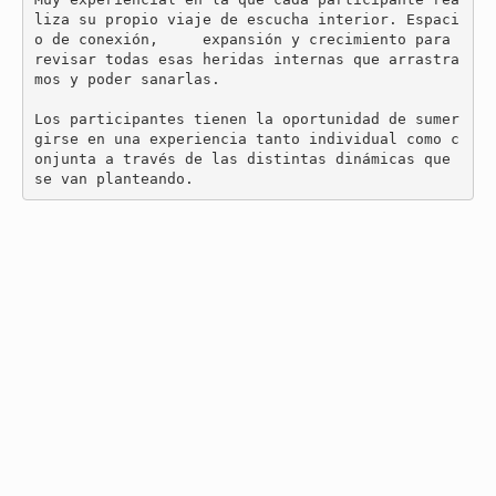
liza su propio viaje de escucha interior. Espaci
o de conexión,     expansión y crecimiento para 
revisar todas esas heridas internas que arrastra
mos y poder sanarlas.

Los participantes tienen la oportunidad de sumer
girse en una experiencia tanto individual como c
onjunta a través de las distintas dinámicas que 
se van planteando.
Talleres Sonoterapia de Iniciación y Profundización con
Cuencos Tibetanos, Gongs y Canto Armónico.
Formación
sonoterapia 2022-2023
dirigida a todas aquellas personas
que quieran iniciarse como Terapeutas de Sonido o integrar la
Sonoterapia en cualquier práctica o terapia que esté
realizando. Y a todas aquellas personas que quieran profundizar
en su armonía interior, así como elevar y expandir su
consciencia. No se requieren tener ninguna experiencia
terapéutica o musical previa y en la que facilitamos todos los
instrumentos para las prácticas. Talleres Cuencos Tibetanos y
Gongs de Iniciación y Profundización para los que no se
requieren tener ninguna experiencia terapéutica o musical