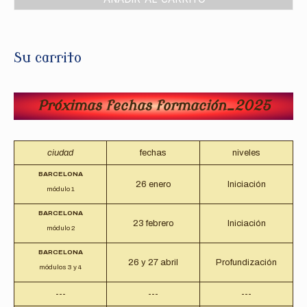
Su carrito
Próximas fechas formación_2025
ciudad
fechas
niveles
BARCELONA
26 enero
Iniciación
módulo 1
BARCELONA
23 febrero
Iniciación
módulo 2
BARCELONA
26 y 27 abril
Profundización
módulos 3 y 4
---
---
---