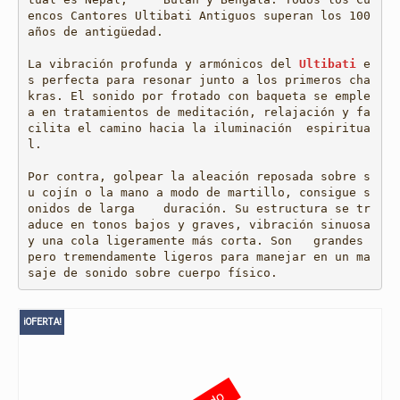
encos Cantores Ultibati Antiguos superan los 100 
años de antigüedad.
La vibración profunda y armónicos del 
Ultibati
 e
s perfecta para resonar junto a los primeros cha
kras. El sonido por frotado con baqueta se emple
a en tratamientos de meditación, relajación y fa
cilita el camino hacia la iluminación  espiritua
l. 
Por contra, golpear la aleación reposada sobre s
u cojín o la mano a modo de martillo, consigue s
onidos de larga    duración. Su estructura se tr
aduce en tonos bajos y graves, vibración sinuosa 
y una cola ligeramente más corta. Son   grandes 
pero tremendamente ligeros para manejar en un ma
saje de sonido sobre cuerpo físico.
¡OFERTA!