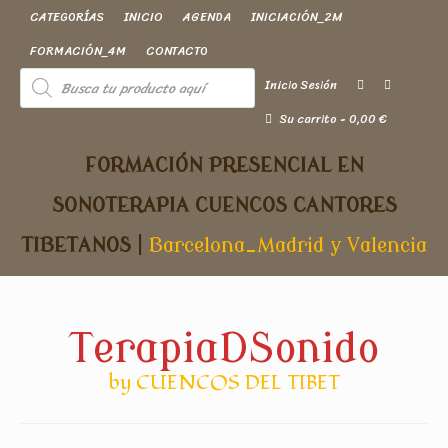
CATEGORÍAS
INICIO
AGENDA
INICIACIÓN_2M
FORMACIÓN_4M
CONTACTO
Inicio Sesión
Su carrito
-
0,00
€
FORMACIÓN PRESENCIAL EN
SONOTERAPIA
CUENCOS CANTORES
TIBETANOS
|
Barcelona_Madrid y Valencia
TerapiaDSonido
by CUENCOS DEL TIBET