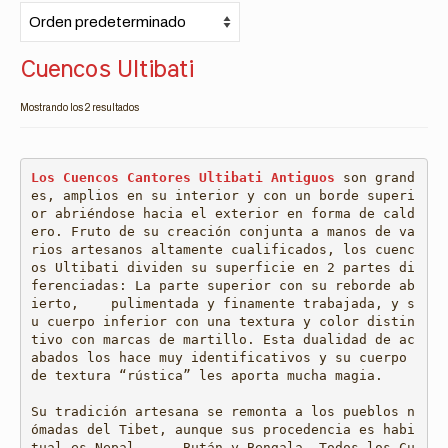
Cuencos Ultibati
Mostrando los 2 resultados
Los Cuencos Cantores Ultibati Antiguos
 son grand
es, amplios en su interior y con un borde superi
or abriéndose hacia el exterior en forma de cald
ero. Fruto de su creación conjunta a manos de va
rios artesanos altamente cualificados, los cuenc
os Ultibati dividen su superficie en 2 partes di
ferenciadas: La parte superior con su reborde ab
ierto,    pulimentada y finamente trabajada, y s
u cuerpo inferior con una textura y color distin
tivo con marcas de martillo. Esta dualidad de ac
abados los hace muy identificativos y su cuerpo 
de textura “rústica” les aporta mucha magia.
Su tradición artesana se remonta a los pueblos n
ómadas del Tibet, aunque sus procedencia es habi
tual es Nepal,     Bután y Bengala. Todos los Cu