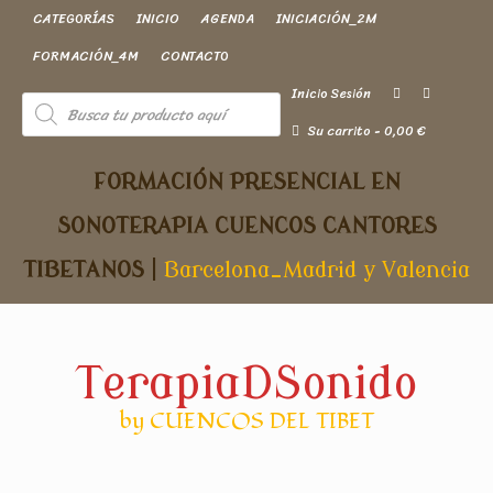
CATEGORÍAS
INICIO
AGENDA
INICIACIÓN_2M
FORMACIÓN_4M
CONTACTO
Inicio Sesión
Su carrito
-
0,00
€
FORMACIÓN PRESENCIAL EN
SONOTERAPIA
CUENCOS CANTORES
TIBETANOS
|
Barcelona_Madrid y Valencia
TerapiaDSonido
by CUENCOS DEL TIBET